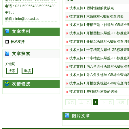
电话：021-69955438/69955439
技术支持
‖
塑料螺丝的优缺点
手机：
技术支持
‖
六角螺母-GB标准查询表
邮箱：info@bocast.cc
技术支持
‖
开槽平端止付螺丝-GB标准
文章类别
技术支持
‖
开槽圆柱头螺丝-GB标准查
技术支持
‖
开槽沉头螺丝-GB标准查询
技术支持
技术支持
‖
十字槽沉头螺丝-GB标准查
文章搜索
技术支持
‖
十字槽盘头螺丝-GB标准查
关键词：
技术支持
‖
内六角圆柱头螺丝-GB标准
技术支持
‖
外六角头螺丝-GB标准查询
技术支持
‖
开槽盘头螺丝-GB标准查询
友情链接
技术支持
‖
塑料螺丝材质的选择
首页
上一页
1
下一页
末页
图片文章