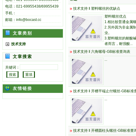
电话：021-69955438/69955439
技术支持
‖
塑料螺丝的优缺点
手机：
塑料螺丝优点
邮箱：info@bocast.cc
1.相比较普通金
2.另外因为非金
文章类别
业。
3.塑料螺丝的耐酸
者而言，耐强酸...
技术支持
技术支持
‖
六角螺母-GB标准查询表
文章搜索
...
关键词：
友情链接
技术支持
‖
开槽平端止付螺丝-GB标准
...
技术支持
‖
开槽圆柱头螺丝-GB标准查